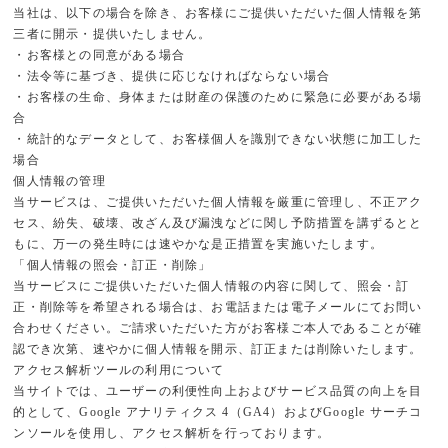
当社は、以下の場合を除き、お客様にご提供いただいた個人情報を第
三者に開示・提供いたしません。
・お客様との同意がある場合
・法令等に基づき、提供に応じなければならない場合
・お客様の生命、身体または財産の保護のために緊急に必要がある場
合
・統計的なデータとして、お客様個人を識別できない状態に加工した
場合
個人情報の管理
当サービスは、ご提供いただいた個人情報を厳重に管理し、不正アク
セス、紛失、破壊、改ざん及び漏洩などに関し予防措置を講ずるとと
もに、万一の発生時には速やかな是正措置を実施いたします。
「個人情報の照会・訂正・削除」
当サービスにご提供いただいた個人情報の内容に関して、照会・訂
正・削除等を希望される場合は、お電話または電子メールにてお問い
合わせください。ご請求いただいた方がお客様ご本人であることが確
認でき次第、速やかに個人情報を開示、訂正または削除いたします。
アクセス解析ツールの利用について
当サイトでは、ユーザーの利便性向上およびサービス品質の向上を目
的として、Google アナリティクス 4（GA4）およびGoogle サーチコ
ンソールを使用し、アクセス解析を行っております。