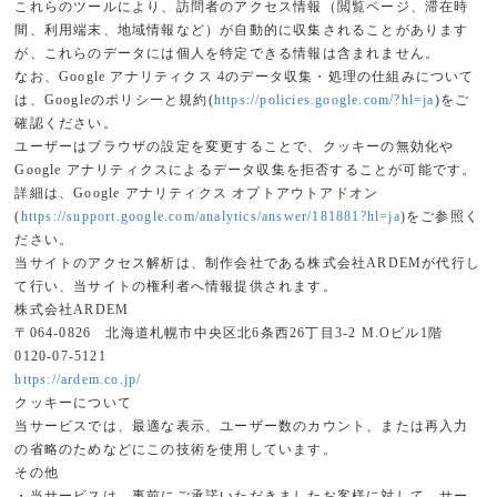
これらのツールにより、訪問者のアクセス情報（閲覧ページ、滞在時
間、利用端末、地域情報など）が自動的に収集されることがあります
が、これらのデータには個人を特定できる情報は含まれません。
なお、Google アナリティクス 4のデータ収集・処理の仕組みについて
は、Googleのポリシーと規約(
https://policies.google.com/?hl=ja
)をご
確認ください。
ユーザーはブラウザの設定を変更することで、クッキーの無効化や
Google アナリティクスによるデータ収集を拒否することが可能です。
詳細は、Google アナリティクス オプトアウトアドオン
(
https://support.google.com/analytics/answer/181881?hl=ja
)をご参照く
ださい。
当サイトのアクセス解析は、制作会社である株式会社ARDEMが代行し
て行い、当サイトの権利者へ情報提供されます。
株式会社ARDEM
〒064-0826 北海道札幌市中央区北6条西26丁目3-2 M.Oビル1階
0120-07-5121
https://ardem.co.jp/
クッキーについて
当サービスでは、最適な表示、ユーザー数のカウント、または再入力
の省略のためなどにこの技術を使用しています。
その他
・当サービスは、事前にご承諾いただきましたお客様に対して、サー